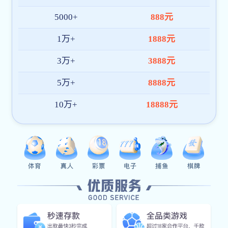
所有服务均基于合规化机制运营，平台数据透明、交
易流程规范，长期致力于构建高可信度生态系统，持
续服务全球数百万用户，树立良好品牌形象。
多语言，多区域
支持多语种界面与主流货币结算方式，百盈体育 已服
务覆盖东南亚、欧洲、中东等重点市场，具备全球运
营与本地适配的服务能力。