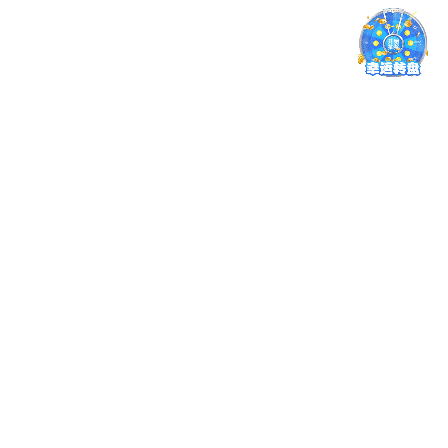
提供多种媒体形式如图文、短视频、集锦回顾，提升百盈
体育 的平台使用粘性与用户参与感。
多维安全防御模型
百盈体育从多个层面构建立体式防御体系，涵盖数据传输、
账户操作与隐私保护，力求为用户营造安全、稳定的使用体
验。