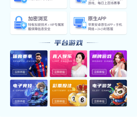
持续优化，数据驱动
平台基于用户行为分析，不断迭代功能细节与视觉交
互体验，结合 AI 智能算法与赛事数据，为用户提供
精准内容分发与个性化推荐，增强整体互动价值。
为什么全球用户都信赖百盈体育？
我们不仅是体育赛事数据平台，更是一站式的信
息服务提供商。从实时数据同步到安全机制建
设，再到用户服务体系，百盈体育始终致力于为
全球用户带来可靠、高效、便捷的综合体验。