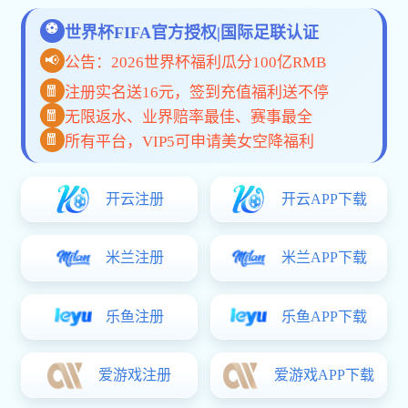
百盈体育 · 值得信赖的体育数据平台
百盈体育 专注于构建一个以赛事内容、数据服务与智能分析
为核心的数字生态平台，聚焦全球体育用户的实时信息与多